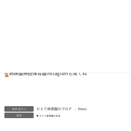
保育園
Instagram
はこちら
キッチンスタッフInstagram
しあわせごはん
はこちら
姉妹園神田保育園
Instagram
も見てね
かえで保育園のブログ
、
News
カテゴリー
タグ
かえで保育園の日常