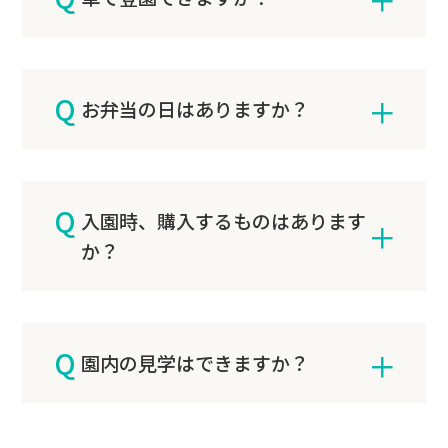
ていただくことも目的としています。
A
遠方の方のみ許可証をだしております。そ
Q
の他の方は一度ご相談ください。
お弁当の日はありますか？
A
幼児クラスのみ、1年に1回あります。
Q
入園時、購入するものはあります
か？
A
入園案内に購入物品一覧の
PDF
がありま
Q
すのでそちらをご覧ください。
園内の見学はできますか？
A
いつでもご見学いただけます。お電話、も