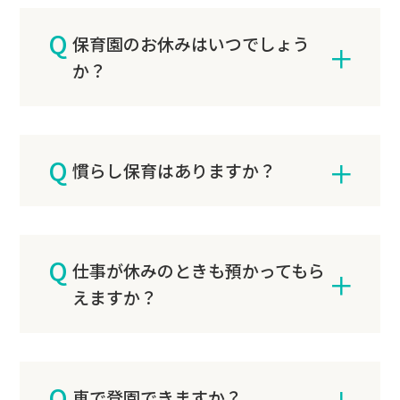
Q
保育園のお休みはいつでしょう
か？
A
12月29日～1月3日、日曜日、祝日です。
Q
慣らし保育はありますか？
A
通常、5日間〜保護者の職場復帰前日まで
Q
実施しております。慣らし保育の期間中
仕事が休みのときも預かってもら
は、9：00に登園していただき、お昼ごは
えますか？
んを食べて、お迎えという流れになりま
す。お子さまが保育園の環境に慣れること
A
はもちろんのこと、保護者さまが朝の準
平日9：00～17：00までのお預りは可能
Q
備や登園、お迎えの時間配分などに慣れ
です。
車で登園できますか？