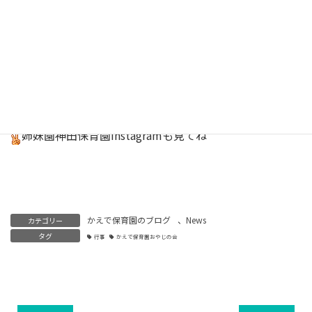
保育園
Instagram
はこちら
キッチンスタッフInstagram
しあわせごはん
はこちら
姉妹園神田保育園
Instagram
も見てね
かえで保育園のブログ
、
News
カテゴリー
タグ
行事
かえで保育園おやじの会