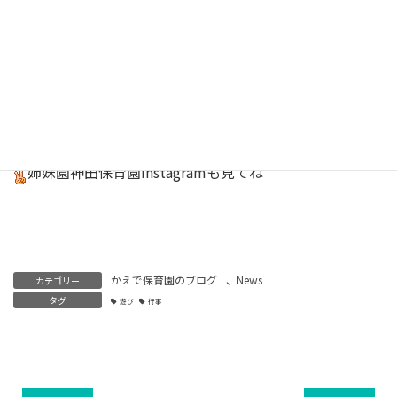
保育園
Instagram
はこちら
キッチンスタッフInstagram
しあわせごはん
はこちら
姉妹園神田保育園
Instagram
も見てね
かえで保育園のブログ
、
News
カテゴリー
タグ
遊び
行事