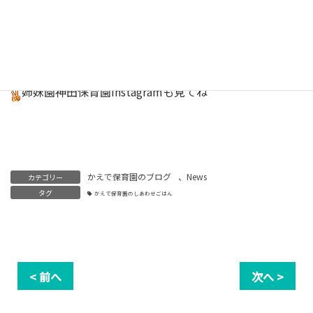
保育園
Instagram
はこちら
キッチンスタッフInstagram
しあわせごはん
はこちら
姉妹園神田保育園
Instagram
も見てね
かえで保育園のブログ
、
News
カテゴリー
タグ
かえで保育園のしあわせごはん
< 前へ
次へ >