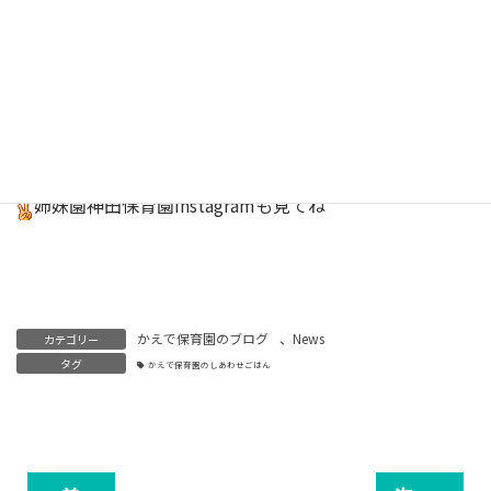
保育園
Instagram
はこちら
キッチンスタッフInstagram
しあわせごはん
はこちら
姉妹園神田保育園
Instagram
も見てね
かえで保育園のブログ
、
News
カテゴリー
タグ
かえで保育園のしあわせごはん