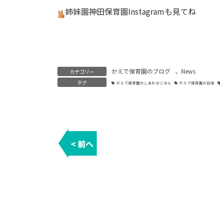
姉妹園神田保育園
Instagram
も見てね
かえで保育園のブログ
、
News
カテゴリー
タグ
かえで保育園のしあわせごはん
かえで保育園の日常
< 前へ