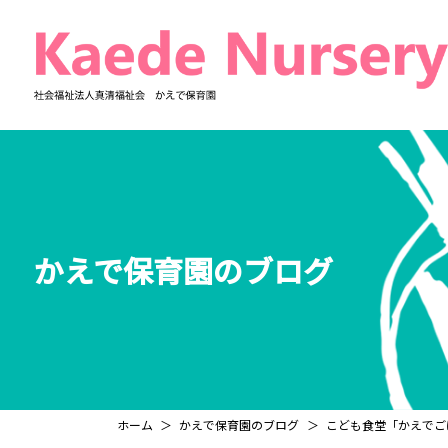
コ
ナ
ン
ビ
テ
ゲ
ン
ー
ツ
シ
へ
ョ
ス
ン
キ
に
ッ
移
プ
動
かえで保育園のブログ
ホーム
かえで保育園のブログ
こども食堂「かえでご