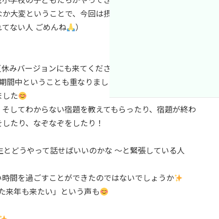
なか大変ということで、今回は摂南大学の方がたくさんボ
てない人 ごめんね
）
休みバージョンにも来てくださった方、そして今回10日
ト期間中ということも重なりましたが、沢山の学生さんの
ました
、そしてわからない宿題を教えてもらったり、宿題が終わ
をしたり、なぞなぞをしたり！
生とどうやって話せばいいのかな 〜と緊張している人
い時間を過ごすことができたのではないでしょうか
また来年も来たい」という声も