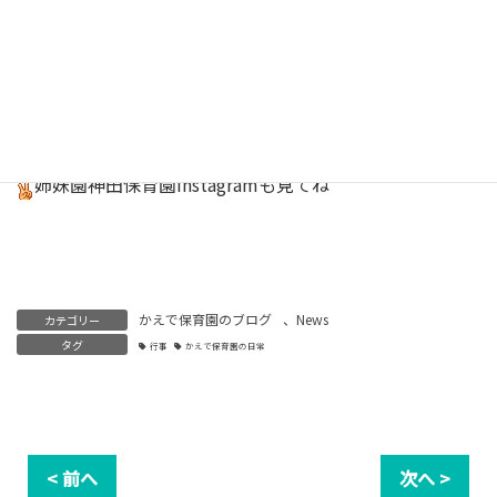
保育園
Instagram
はこちら
キッチンスタッフInstagram
しあわせごはん
はこちら
姉妹園神田保育園
Instagram
も見てね
かえで保育園のブログ
、
News
カテゴリー
タグ
行事
かえで保育園の日常
< 前へ
次へ >