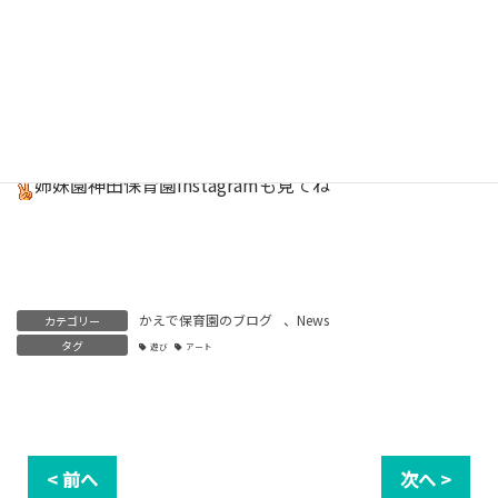
保育園
Instagram
はこちら
キッチンスタッフInstagram
しあわせごはん
はこちら
姉妹園神田保育園
Instagram
も見てね
かえで保育園のブログ
、
News
カテゴリー
タグ
遊び
アート
< 前へ
次へ >