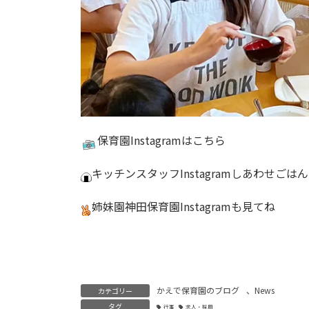
保育園
Instagram
はこちら
キッチンスタッフInstagram
しあわせごはん
姉妹園神田保育園
Instagram
も見てね
かえで保育園のブログ
、
News
カテゴリー
タグ
行事
求人・採用