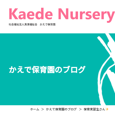
コ
ナ
ン
ビ
テ
ゲ
ン
ー
ツ
シ
へ
ョ
ス
ン
キ
に
ッ
移
プ
動
かえで保育園のブログ
ホーム
かえで保育園のブログ
保育実習生さん