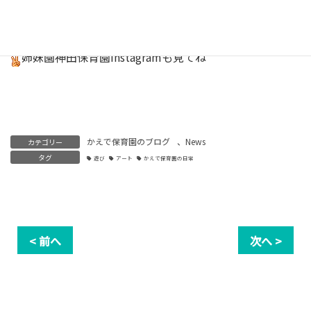
キッチンスタッフInstagram
しあわせごはん
はこちら
姉妹園神田保育園
Instagram
も見てね
かえで保育園のブログ
、
News
カテゴリー
タグ
遊び
アート
かえで保育園の日常
< 前へ
次へ >