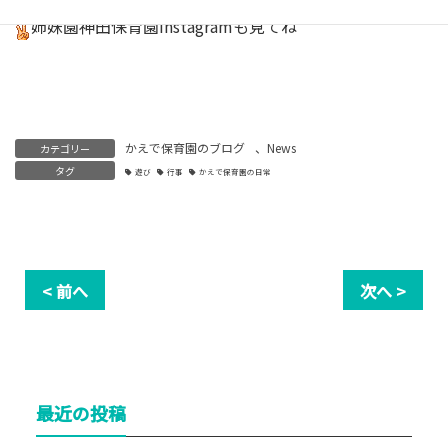
姉妹園神田保育園
Instagram
も見てね
かえで保育園のブログ
、
News
カテゴリー
タグ
遊び
行事
かえで保育園の日常
< 前へ
次へ >
最近の投稿