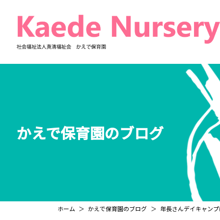
コ
ナ
ン
ビ
テ
ゲ
ン
ー
ツ
シ
へ
ョ
ス
ン
キ
に
ッ
移
プ
動
かえで保育園のブログ
ホーム
かえで保育園のブログ
年長さんデイキャンプ