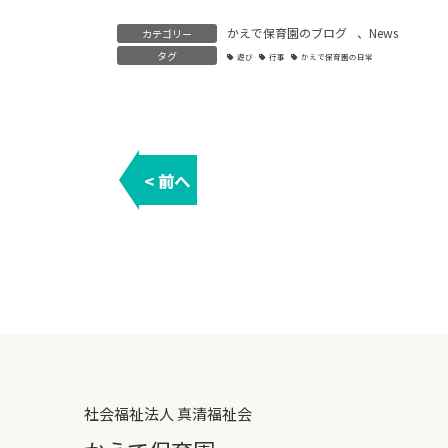
かえで保育園のブログ
、
News
カテゴリー
タグ
遊び
行事
かえで保育園の日常
< 前へ
社会福祉法人 真清福祉会