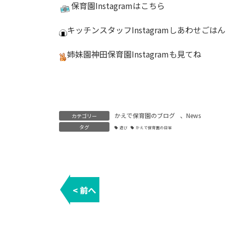
保育園
Instagram
はこちら
キッチンスタッフInstagram
しあわせごはん
姉妹園神田保育園
Instagram
も見てね
かえで保育園のブログ
、
News
カテゴリー
タグ
遊び
かえで保育園の日常
< 前へ