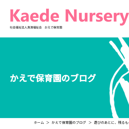
コ
ナ
ン
ビ
テ
ゲ
ン
ー
ツ
シ
へ
ョ
ス
ン
キ
に
ッ
移
プ
動
かえで保育園のブログ
ホーム
かえで保育園のブログ
遊びのあとに、残るも