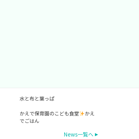
最近の投稿
探究活動の時間
かえで保育園キッチンだより 夏野
菜カレー
ドキュメンテーション
水と布と葉っぱ
かえで保育園のこども食堂
かえ
でごはん
News一覧へ