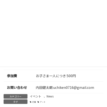
教育学修士、日本美術教育学会メンバー
お申し込みはこちらから
会場
かえで保育園
定員
お子さま 20人
対象
3歳～小学生
参加費
お子さま一人につき 500円
お問い合わせ
内田健太朗
uchiken0716@gmail.com
イベント
、
News
カテゴリー
タグ
行事
アート